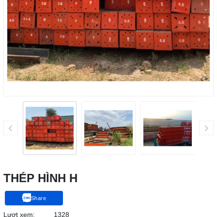
THÉP HÌNH H
Share
Lượt xem:
1328