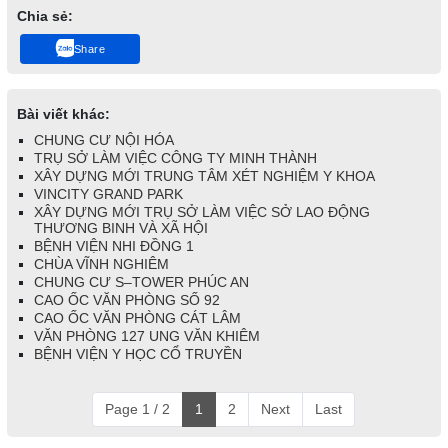
Chia sẻ:
Share
Bài viết khác:
CHUNG CƯ NỘI HÓA
TRỤ SỞ LÀM VIỆC CÔNG TY MINH THÀNH
XÂY DỰNG MỚI TRUNG TÂM XÉT NGHIỆM Y KHOA
VINCITY GRAND PARK
XÂY DỰNG MỚI TRỤ SỞ LÀM VIỆC SỞ LAO ĐỘNG
THƯƠNG BINH VÀ XÃ HỘI
BỆNH VIỆN NHI ĐỒNG 1
CHÙA VĨNH NGHIÊM
CHUNG CƯ S–TOWER PHÚC AN
CAO ỐC VĂN PHÒNG SỐ 92
CAO ỐC VĂN PHÒNG CÁT LÂM
VĂN PHÒNG 127 UNG VĂN KHIÊM
BỆNH VIỆN Y HỌC CỔ TRUYỀN
Page 1 / 2
1
2
Next
Last