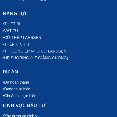
NĂNG LỰC
THIẾT BỊ
VẬT TƯ
CỪ THÉP LARSSEN
THÉP HÌNH H
THI CÔNG ÉP NHỔ CỪ LARSSEN
HỆ SHORING (HỆ GIẰNG CHỐNG)
DỰ ÁN
Đã hoàn thành
Đang thực hiện
Chuẩn bị thực hiện
LĨNH VỰC ĐẦU TƯ
Xây dựng và dịch vụ