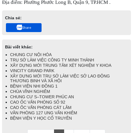
Địa điểm: Phường Phước Long B, Quận 9, TP.HCM .
Chia sẻ:
Share
Bài viết khác:
CHUNG CƯ NỘI HÓA
TRỤ SỞ LÀM VIỆC CÔNG TY MINH THÀNH
XÂY DỰNG MỚI TRUNG TÂM XÉT NGHIỆM Y KHOA
VINCITY GRAND PARK
XÂY DỰNG MỚI TRỤ SỞ LÀM VIỆC SỞ LAO ĐỘNG
THƯƠNG BINH VÀ XÃ HỘI
BỆNH VIỆN NHI ĐỒNG 1
CHÙA VĨNH NGHIÊM
CHUNG CƯ S–TOWER PHÚC AN
CAO ỐC VĂN PHÒNG SỐ 92
CAO ỐC VĂN PHÒNG CÁT LÂM
VĂN PHÒNG 127 UNG VĂN KHIÊM
BỆNH VIỆN Y HỌC CỔ TRUYỀN